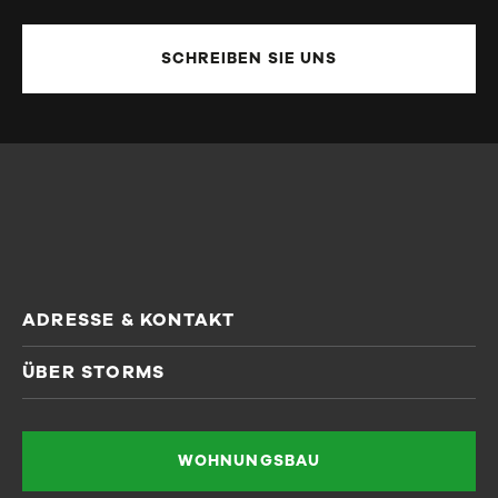
SCHREIBEN SIE UNS
ADRESSE & KONTAKT
STORMS Schlüsselfertig GmbH
ÜBER STORMS
Alfred-Wirth-Straße 12
Unternehmen
41812 Erkelenz
Karriere
WOHNUNGSBAU
Tel: +49 (0)2431 96 96 0
Blog