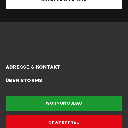
ADRESSE & KONTAKT
STORMS Schlüsselfertig GmbH
ÜBER STORMS
Alfred-Wirth-Straße 12
Unternehmen
41812 Erkelenz
Karriere
WOHNUNGSBAU
Tel: +49 (0)2431 96 96 0
Blog
info@storms.de
Kontakt
GEWERBEBAU